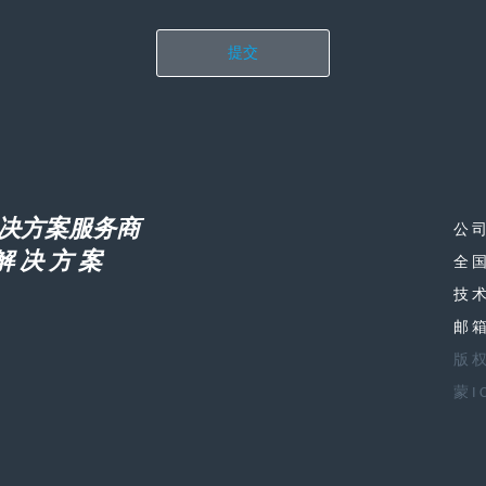
提交
决方案服务商
公
解 决 方 案
全国
技术
邮箱
版
蒙I