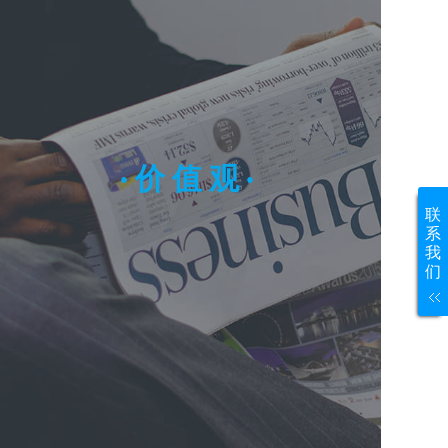
· 价 值 观 ·
联
系
我
们