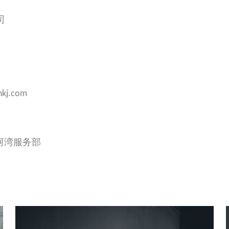
司
kj.com
河湾服务部