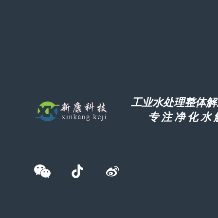
工业水处理整体解
专 注 净 化 水 