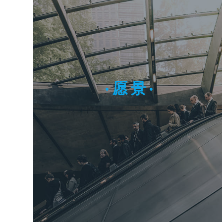
· 愿 景 ·