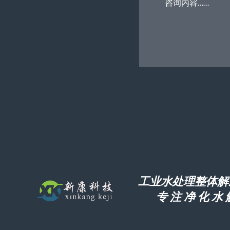
工业水处理整体解
专 注 净 化 水 