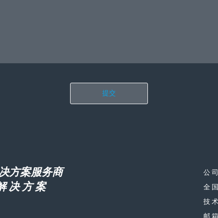
提交
决方案服务商
公
解 决 方 案
全国
技术
邮箱