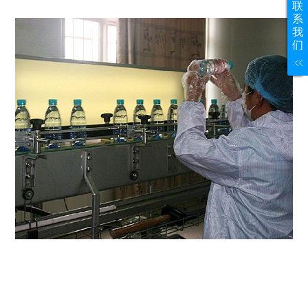
联
系
我
们